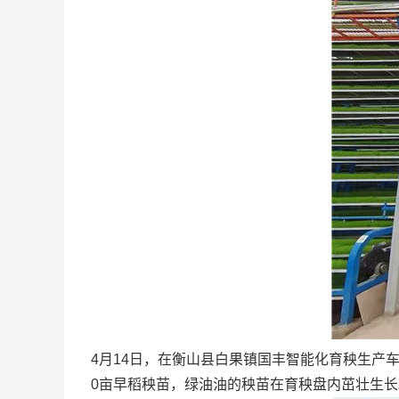
4月14日，在衡山县白果镇国丰智能化育秧生产车
0亩早稻秧苗，绿油油的秧苗在育秧盘内茁壮生长