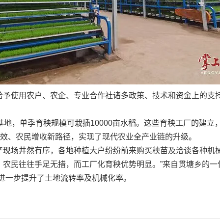
给予使用农户、农企、专业合作社诸多政策、技术和资金上的支
基地，单季育秧规模可栽插10000亩水稻。这些育秧工厂的建
增效、农民增收新路径，实现了现代农业全产业链的升级。
产现场井然有序，各地种植大户纷纷前来购买秧苗及洽谈各种机械
农民往往手足无措，而工厂化育秧优势明显。”来自贯塘乡的一
进一步提升了土地流转率及机械化率。