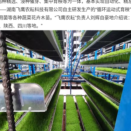
稻种精选、浸种催芽、集中育秧等为一体，基本实现自动化、精
—湖南飞鹰农耘科技有限公司自主研发生产的“循环运动式育秧”
用菌等各种蔬菜花卉木苗。“飞鹰农耘”负责人刘辉自豪地介绍说
江、陕西、四川等地。”