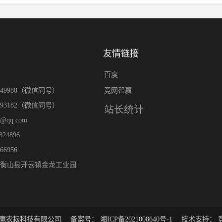
友情链接
百度
349988（微信同号）
竞网智赢
493182（微信同号）
站长统计
@qq.com
24896
6956
衡山县开云镇金龙工业园
 湖南飞鹰农耘科技有限公司
备案号：
湘ICP备2021008640号-1
技术支持：