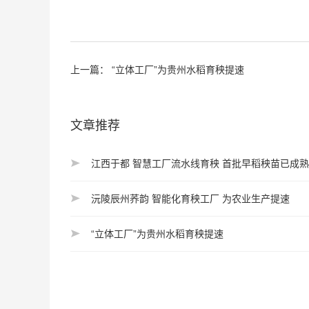
上一篇：
“立体工厂”为贵州水稻育秧提速
文章推荐
江西于都 智慧工厂流水线育秧 首批早稻秧苗已成熟
沅陵辰州荞韵 智能化育秧工厂 为农业生产提速
“立体工厂”为贵州水稻育秧提速